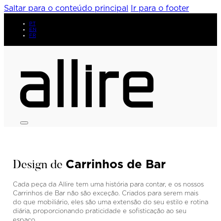
Saltar para o conteúdo principal
Ir para o footer
PT
EN
FR
Carrinhos de Bar
Design de
Cada peça da Allire tem uma história para contar, e os nossos
Carrinhos de Bar não são exceção. Criados para serem mais
do que mobiliário, eles são uma extensão do seu estilo e rotina
diária, proporcionando praticidade e sofisticação ao seu
espaço.