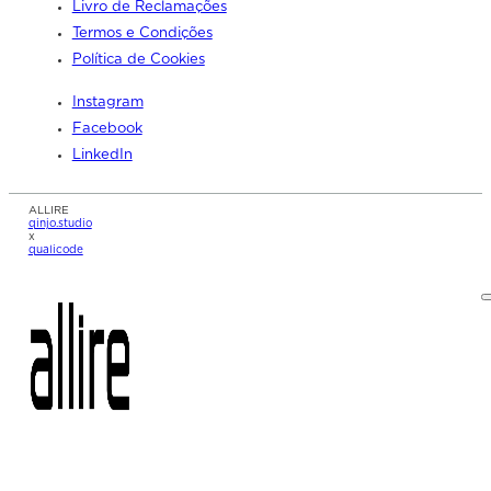
Livro de Reclamações
Termos e Condições
Política de Cookies
Instagram
Facebook
LinkedIn
ALLIRE
qinjo.studio
x
qualicode