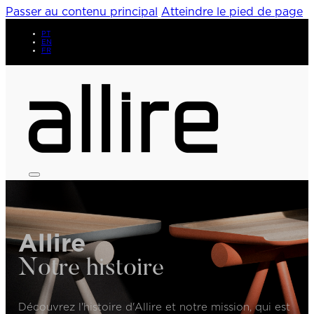
Passer au contenu principal
Atteindre le pied de page
PT
EN
FR
Allire
Notre histoire
Découvrez l'histoire d'Allire et notre mission, qui est