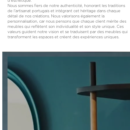
d'esthétique.
Nous sommes fiers de notre authenticité, honorant les traditions
de l'artisanat portugais et intégrant cet héritage dans chaque
détail de nos créations. Nous valorisons également la
personnalisation, car nous pensons que chaque client mérite des
meubles qui reflètent son individualité et son style unique. Ces
valeurs guident notre vision et se traduisent par des meubles qui
transforment les espaces et créent des expériences uniques.