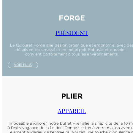
FORGE
PRÉSIDENT
Le tabouret Forge allie design organique et ergonomie, avec de
détails en bois massif et en métal poli. Robuste et durable, il
convient parfaitement à tous les environnements.
VOIR PLUS
PLIER
APPAREIL
Impossible à ignorer, notre buffet Plier allie la simplicité de la for
à l'extravagance de la finition. Donnez le ton à votre maison avec 
élément audacieux à l'entrée ou ajoutez une touche d'opulence 