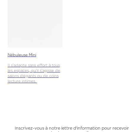
Nébuleuse Mini
Il s'adapte sans effort à tous
les espaces, qu'il s'agisse de
salons élégants ou de coins
lecture intimes.
Inscrivez-vous à notre lettre d'information pour recevoir