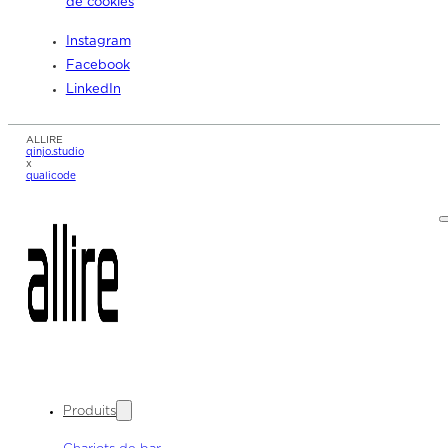
de cookies
Instagram
Facebook
LinkedIn
ALLIRE
qinjo.studio
x
qualicode
Produits